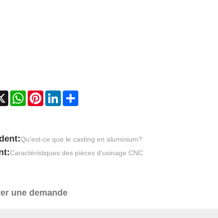
cebook
X
WhatsApp
Pinterest
LinkedIn
Share
dent:
Qu'est-ce que le casting en aluminium?
nt:
Caractéristiques des pièces d'usinage CNC
er une demande