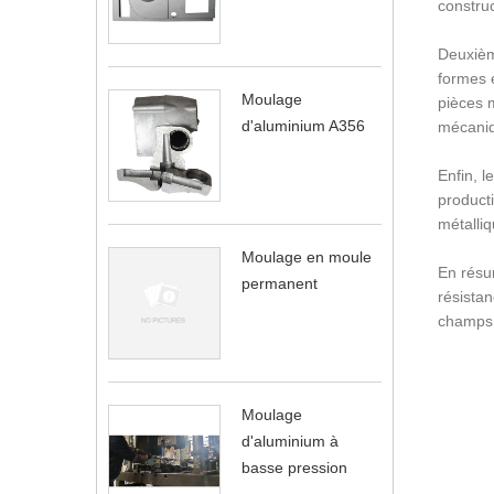
constru
Deuxièm
formes e
Moulage
pièces 
d'aluminium A356
mécaniqu
Enfin, l
product
métalli
Moulage en moule
En rés
permanent
résistan
champs 
Moulage
d'aluminium à
basse pression