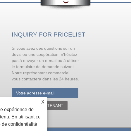
INQUIRY FOR PRICELIST
Si vous avez des questions sur un
Problèmes nécessitant une
attention dans le traitement
devis ou une coopération, n'hésitez
métamorphique de l'aluminium
pas à envoyer un e-mail ou à utiliser
liquide avant la coulée
le formulaire de demande suivant.
Le sodium est le modificateur le plus
Notre représentant commercial
efficace pour le silicium eutectique
vous contactera dans les 24 heures.
métamorphique. Il peut être ajouté sous forme de sel de sodium o
de métal pur (mais lorsqu'il est ajouté sous forme de métal pur
X
ENQUÊTE MAINTENANT
ure expérience de
tenu. En utilisant ce
e de confidentialité