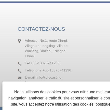
CONTACTEZ-NOUS
Adresse: No.1, route Xinrui,
village de Longxing, ville de
Wuxiang, Yinzhou, Ningbo,
Chine
Tél:
+86-13375741296
Téléphone:
+86-13375741296
E-mail:
info@diecasting-
factory.com
Fax: +86-574-88236964
Nous utilisons des cookies pour vous offrir une meille
navigation, analyser le trafic du site et personnaliser le con
site, vous acceptez notre utilisation des cookies.
politiqu