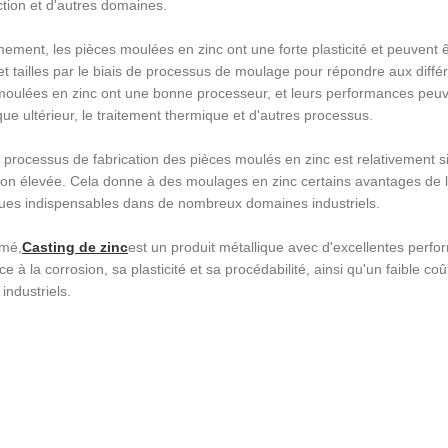
ction et d'autres domaines.
ement, les pièces moulées en zinc ont une forte plasticité et peuvent ê
t tailles par le biais de processus de moulage pour répondre aux diffé
moulées en zinc ont une bonne processeur, et leurs performances peuve
e ultérieur, le traitement thermique et d'autres processus.
e processus de fabrication des pièces moulés en zinc est relativement si
ion élevée. Cela donne à des moulages en zinc certains avantages de la
ques indispensables dans de nombreux domaines industriels.
umé,
Casting de zinc
est un produit métallique avec d'excellentes perfo
ce à la corrosion, sa plasticité et sa procédabilité, ainsi qu'un faible co
industriels.