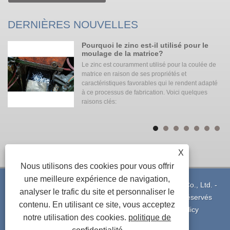
DERNIÈRES NOUVELLES
Pourquoi le zinc est-il utilisé pour le
moulage de la matrice?
Le zinc est couramment utilisé pour la coulée de
our
matrice en raison de ses propriétés et
re
caractéristiques favorables qui le rendent adapté
l
à ce processus de fabrication. Voici quelques
raisons clés:
X
Nous utilisons des cookies pour vous offrir
une meilleure expérience de navigation,
Copyright © 2021 Ningbo Yinzhou Xuxing Machinery Co., Ltd. -
analyser le trafic du site et personnaliser le
Moulage sous pression en aluminium - Tous droits réservés
contenu. En utilisant ce site, vous acceptez
Liens
|
Sitemap
|
RSS
|
XML
|
Privacy Policy
notre utilisation des cookies.
politique de